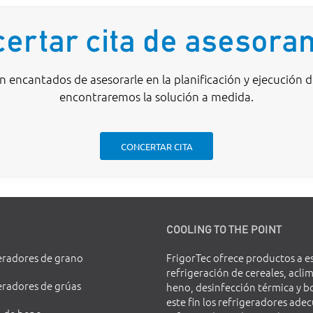
ertar cita de asesora
 encantados de asesorarle en la planificación y ejecución 
encontraremos la solución a medida.
CONCERTAR CITA
COOLING TO THE POINT
eradores de grano
FrigorTec ofrece productos a e
refrigeración de cereales, acli
eradores de grúas
heno, desinfección térmica y b
este fin los refrigeradores ad