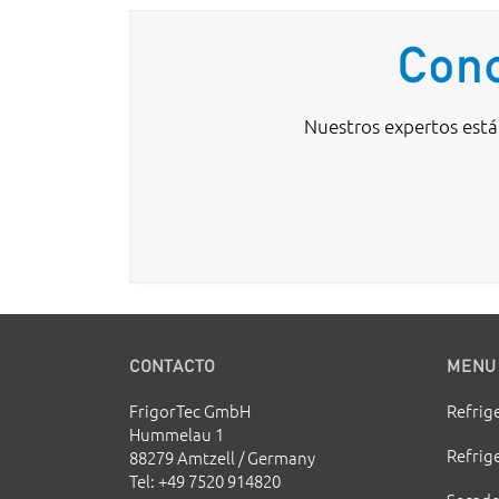
Conc
Nuestros expertos están
CONTACTO
MENU
FrigorTec GmbH
Refrig
Hummelau 1
Refrig
88279 Amtzell / Germany
Tel
: +49 7520 914820