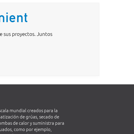
mient
de sus proyectos. Juntos
scala mundial creados para la
matización de grúas, secado de
ombas de calor y suministra para
ecuados, como por ejemplo,