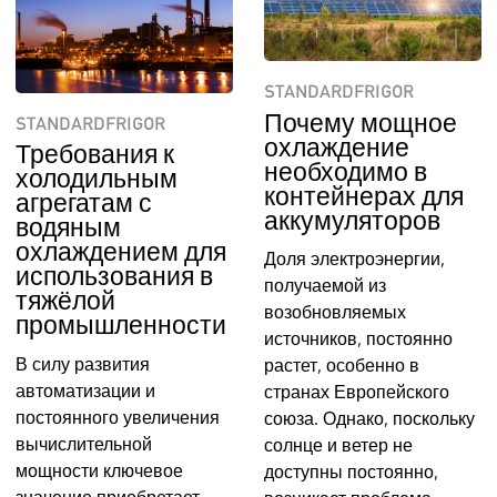
STANDARDFRIGOR
Почему мощное
STANDARDFRIGOR
охлаждение
Требования к
необходимо в
холодильным
контейнерах для
агрегатам с
аккумуляторов
водяным
охлаждением для
Доля электроэнергии,
использования в
получаемой из
тяжёлой
возобновляемых
промышленности
источников, постоянно
В силу развития
растет, особенно в
автоматизации и
странах Европейского
постоянного увеличения
союза. Однако, поскольку
вычислительной
солнце и ветер не
мощности ключевое
доступны постоянно,
значение приобретает