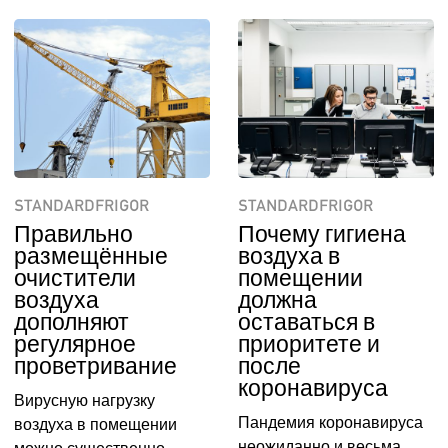
STANDARDFRIGOR
STANDARDFRIGOR
Правильно
Почему гигиена
размещённые
воздуха в
очистители
помещении
воздуха
должна
дополняют
оставаться в
регулярное
приоритете и
проветривание
после
коронавируса
Вирусную нагрузку
Пандемия коронавируса
воздуха в помещении
неожиданно и весьма
можно существенно