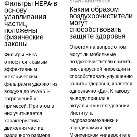
STANDARDFRIGOR
Фильтры HEPA: в
Каким образом
основу
воздухоочистители
улавливания
могут
частиц
способствовать
положены
защите здоровья
физические
законы
Ответом на вопрос о том,
могут ли мобильные
Фильтры HEPA
воздухоочистители снизить
относятся к самым
риск вирусной инфекции и
эффективным
способствовать улучшению
механическим
защиты здоровья, является
фильтрам и удаляют из
однозначно «Да». К такому
воздуха до 99,995 %
выводу пришли в
загрязнений и
актуальном исследовании
примесей. При этом в
Института
них учитывается
гидроаэромеханики и
характеристика
аэродинамики при
движения частиц
Мюнхенском университете
различного размера.