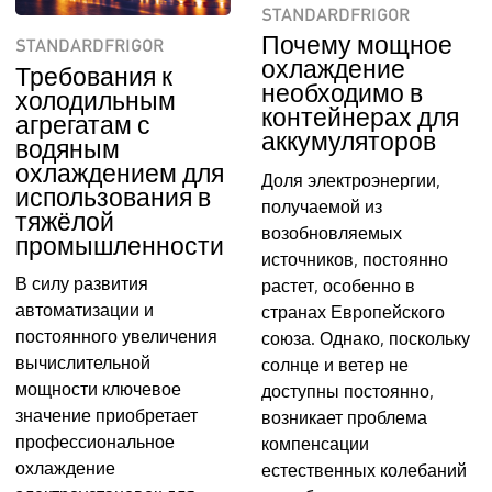
STANDARDFRIGOR
Почему мощное
STANDARDFRIGOR
охлаждение
Требования к
необходимо в
холодильным
контейнерах для
агрегатам с
аккумуляторов
водяным
охлаждением для
Доля электроэнергии,
использования в
получаемой из
тяжёлой
возобновляемых
промышленности
источников, постоянно
В силу развития
растет, особенно в
автоматизации и
странах Европейского
постоянного увеличения
союза. Однако, поскольку
вычислительной
солнце и ветер не
мощности ключевое
доступны постоянно,
значение приобретает
возникает проблема
профессиональное
компенсации
охлаждение
естественных колебаний