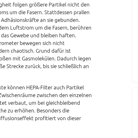
gheit folgen größere Partikel nicht den
ms um die Fasern. Stattdessen prallen
h Adhäsionskräfte an sie gebunden.
n dem Luftstrom um die Fasern, berühren
 das Gewebe und bleiben haften.
Mikrometer bewegen sich nicht
ern chaotisch. Grund dafür ist
toßen mit Gasmolekülen. Dadurch legen
ße Strecke zurück, bis sie schließlich an
kte können HEPA-Filter auch Partikel
ie Zwischenräume zwischen den einzelnen
tet verbaut, um bei gleichbleibend
he zu erhöhen. Besonders die
fusionseffekt profitiert von dieser