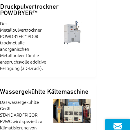
Druckpulvertrockner
POWDRYER™
Der
Metallpulvertrockner
POWDRYER™ PD08
trocknet alle
anorganischen
Metallpulver für die
anspruchsvolle additive
Fertigung (3D-Druck).
Wassergekühlte Kältemaschine
Das wassergekühlte
Gerät
STANDARDFRIGOR
FVWC wird speziell zur
Klimatisierung von